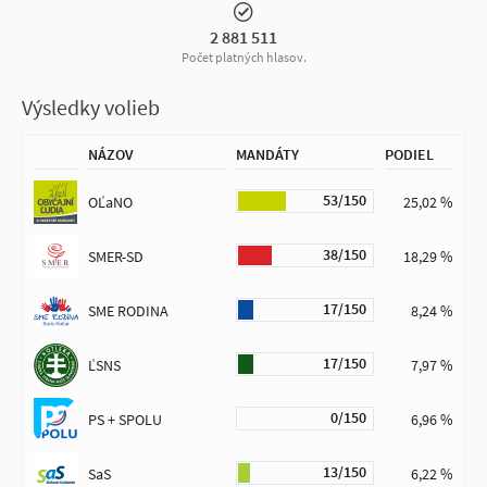
2 881 511
Počet platných hlasov.
Výsledky volieb
NÁZOV
MANDÁTY
PODIEL
53/150
OĽaNO
25,02 %
38/150
SMER-SD
18,29 %
17/150
SME RODINA
8,24 %
17/150
ĽSNS
7,97 %
0/150
PS + SPOLU
6,96 %
13/150
SaS
6,22 %