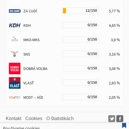
12/150
ZA ĽUDÍ
5,77 %
0/150
KDH
4,65 %
0/150
MKO-MKS
3,9 %
0/150
SNS
3,16 %
0/150
DOBRÁ VOĽBA
3,06 %
0/150
VLASŤ
2,93 %
0/150
MOST – HÍD
2,05 %
Kontakt
Cookies
O štatistikách
Používame cookies
Web AKOHLASOVALI.sk čerpá dáta z verejne dostupných zdrojov. Takto