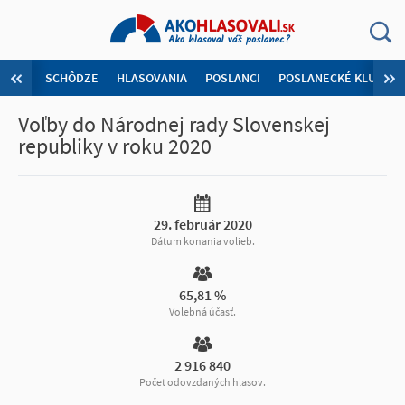
SCHÔDZE
HLASOVANIA
POSLANCI
POSLANECKÉ KLUBY
Voľby do Národnej rady Slovenskej
republiky v roku 2020
29. február 2020
Dátum konania volieb.
65,81 %
Volebná účasť.
2 916 840
Počet odovzdaných hlasov.