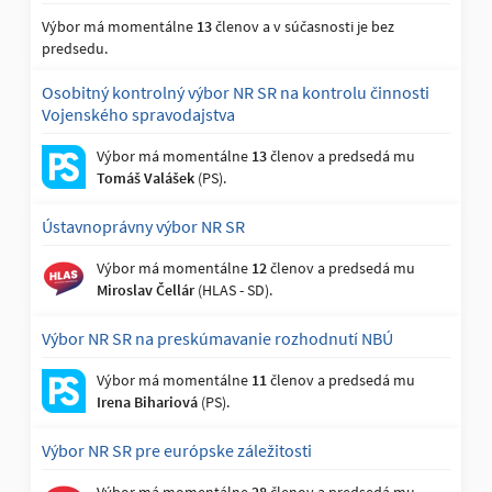
Výbor má momentálne
13
členov a v súčasnosti je bez
predsedu.
Osobitný kontrolný výbor NR SR na kontrolu činnosti
Vojenského spravodajstva
Výbor má momentálne
13
členov a predsedá mu
Tomáš Valášek
(PS).
Ústavnoprávny výbor NR SR
Výbor má momentálne
12
členov a predsedá mu
Miroslav Čellár
(HLAS - SD).
Výbor NR SR na preskúmavanie rozhodnutí NBÚ
Výbor má momentálne
11
členov a predsedá mu
Irena Bihariová
(PS).
Výbor NR SR pre európske záležitosti