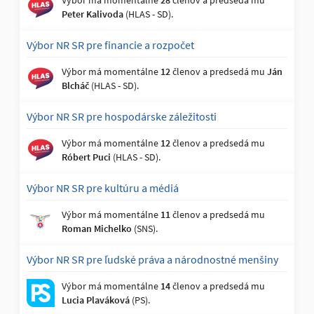
Výbor má momentálne
28
členov a predsedá mu
Peter Kalivoda
(HLAS - SD).
Výbor NR SR pre financie a rozpočet
Výbor má momentálne
12
členov a predsedá mu
Ján
Blcháč
(HLAS - SD).
Výbor NR SR pre hospodárske záležitosti
Výbor má momentálne
12
členov a predsedá mu
Róbert Puci
(HLAS - SD).
Výbor NR SR pre kultúru a médiá
Výbor má momentálne
11
členov a predsedá mu
Roman Michelko
(SNS).
Výbor NR SR pre ľudské práva a národnostné menšiny
Výbor má momentálne
14
členov a predsedá mu
Lucia Plaváková
(PS).