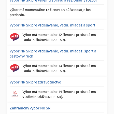
Výbor NR SR pre verejnú správu a regionálny rozvoj
Výbor má momentálne
12
členov a v súčasnosti je bez
predsedu.
Výbor NR SR pre vzdelávanie, vedu, mládež a šport
Výbor má momentálne
12
členov a predsedá mu
Paula Puškárová
(HLAS - SD).
Výbor NR SR pre vzdelávanie, vedu, mládež, šport a
cestovný ruch
Výbor má momentálne
13
členov a predsedá mu
Paula Puškárová
(HLAS - SD).
Výbor NR SR pre zdravotníctvo
Výbor má momentálne
14
členov a predsedá mu
Vladimír Baláž
(SMER - SD).
Zahraničný výbor NR SR