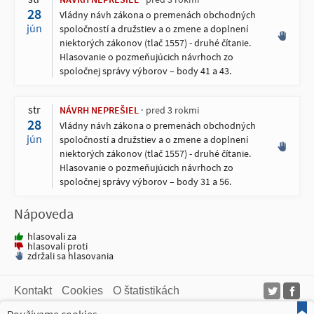
28
Vládny návh zákona o premenách obchodných
jún
spoločností a družstiev a o zmene a doplnení
niektorých zákonov (tlač 1557) - druhé čítanie.
Hlasovanie o pozmeňujúcich návrhoch zo
spoločnej správy výborov – body 41 a 43.
str
NÁVRH NEPREŠIEL
pred 3 rokmi
28
Vládny návh zákona o premenách obchodných
jún
spoločností a družstiev a o zmene a doplnení
niektorých zákonov (tlač 1557) - druhé čítanie.
Hlasovanie o pozmeňujúcich návrhoch zo
spoločnej správy výborov – body 31 a 56.
Nápoveda
hlasovali za
hlasovali proti
zdržali sa hlasovania
Kontakt
Cookies
O štatistikách
Web AKOHLASOVALI.sk čerpá dáta z verejne dostupných zdrojov. Takto