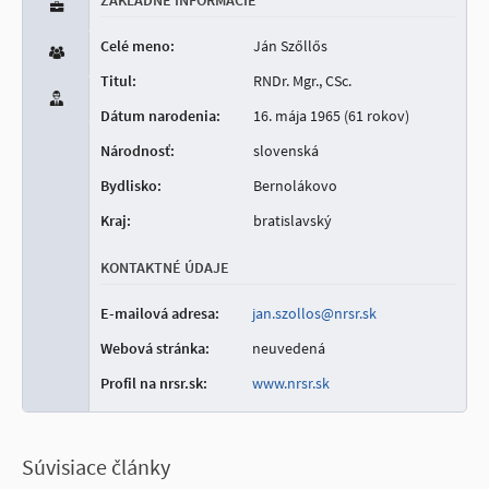
ZÁKLADNÉ INFORMÁCIE
Celé meno:
Ján Szőllős
Titul:
RNDr. Mgr., CSc.
Dátum narodenia:
16. mája 1965 (61 rokov)
Národnosť:
slovenská
Bydlisko:
Bernolákovo
Kraj:
bratislavský
KONTAKTNÉ ÚDAJE
E-mailová adresa:
jan.szollos@nrsr.sk
Webová stránka:
neuvedená
Profil na nrsr.sk:
www.nrsr.sk
Súvisiace články