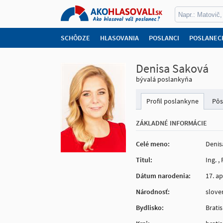
SCHÔDZE
HLASOVANIA
POSLANCI
POSLANEC
Denisa Saková
bývalá poslankyňa
Profil poslankyne
Pôs
ZÁKLADNÉ INFORMÁCIE
Celé meno:
Denis
Titul:
Ing. ,
Dátum narodenia:
17. ap
Národnosť:
slove
Bydlisko:
Brati