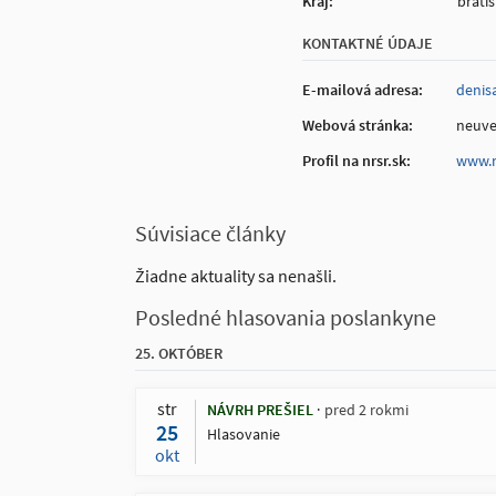
Kraj:
brati
KONTAKTNÉ ÚDAJE
E-mailová adresa:
denis
Webová stránka:
neuv
Profil na nrsr.sk:
www.n
Súvisiace články
Žiadne aktuality sa nenašli.
Posledné hlasovania poslankyne
25. OKTÓBER
str
NÁVRH PREŠIEL
pred 2 rokmi
25
Hlasovanie
okt