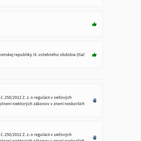
enskej republiky IX. volebného obdobia (tlač
250/2012 Z. z. o regulácii v sieťových
oplnení niektorých zákonov v znení neskorších
250/2012 Z. z. o regulácii v sieťových
oplnení niektorých zákonov v znení neskorších