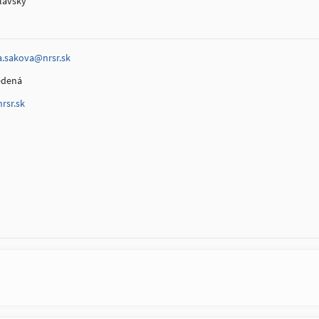
slavský
a.sakova@nrsr.sk
edená
rsr.sk