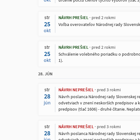
určenie počtu členov týchto výborov (tlač 3)
str
NÁVRH PREŠIEL
pred 2 rokmi
25
Voľba overovateľov Národnej rady Slovenskej
okt
str
NÁVRH PREŠIEL
pred 2 rokmi
25
Schválenie volebného poriadku o podrobnost
okt
1).
28. JÚN
str
NÁVRH NEPREŠIEL
pred 3 rokmi
28
Návrh poslanca Národnej rady Slovenskej re
jún
odvetviach v znení neskorších predpisov a 
predpisov (tlač 1606) - druhé čítanie. Nepla
str
NÁVRH NEPREŠIEL
pred 3 rokmi
28
Návrh poslanca Národnej rady Slovenskej re
jún
odvetviach v znení neskorších predpisov a 