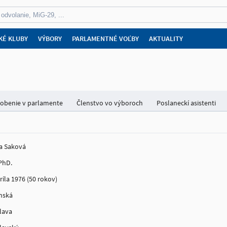
KÉ KLUBY
VÝBORY
PARLAMENTNÉ VOĽBY
AKTUALITY
obenie v parlamente
Členstvo vo výboroch
Poslaneckí asistenti
a Saková
 PhD.
ríla 1976 (50 rokov)
nská
slava