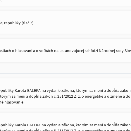
.
 republiky (tlač 2).
iach o hlasovaní a o voľbách na ustanovujúcej schôdzi Národnej rady Slov
publiky Karola GALEKA na vydanie zákona, ktorým sa mení a dopĺňa zákon č. 
ktorým sa mení a dopĺňa zákon č. 251/2012 Z. z. o energetike a o zmene a d
tné hlasovanie.
publiky Karola GALEKA na vydanie zákona, ktorým sa mení a dopĺňa zákon č. 
ktorým sa mení a dopĺňa zákon č. 251/2012 Z. z. o energetike a o zmene a d