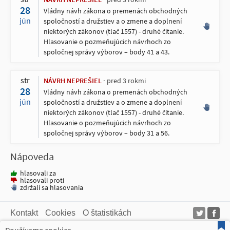
28
Vládny návh zákona o premenách obchodných
jún
spoločností a družstiev a o zmene a doplnení
niektorých zákonov (tlač 1557) - druhé čítanie.
Hlasovanie o pozmeňujúcich návrhoch zo
spoločnej správy výborov – body 41 a 43.
str
NÁVRH NEPREŠIEL
pred 3 rokmi
28
Vládny návh zákona o premenách obchodných
jún
spoločností a družstiev a o zmene a doplnení
niektorých zákonov (tlač 1557) - druhé čítanie.
Hlasovanie o pozmeňujúcich návrhoch zo
spoločnej správy výborov – body 31 a 56.
Nápoveda
hlasovali za
hlasovali proti
zdržali sa hlasovania
Kontakt
Cookies
O štatistikách
Web AKOHLASOVALI.sk čerpá dáta z verejne dostupných zdrojov. Takto