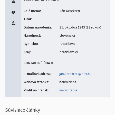
ZÁKLADNÉ INFORMÁCIE
Celé meno:
Ján Kerekréti
Titul:
Dátum narodenia:
25. októbra 1943 (82 rokov)
Národnosť:
slovenská
Bydlisko:
Bratislava
Kraj:
bratislavský
KONTAKTNÉ ÚDAJE
E-mailová adresa:
jan.kerekreti@nrsr.sk
Webová stránka:
neuvedená
Profil na nrsr.sk:
www.nrsr.sk
Súvisiace články