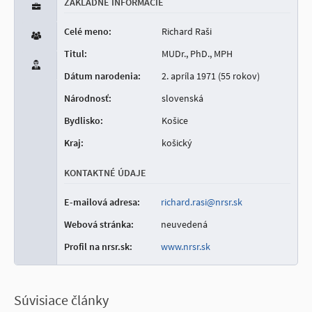
ZÁKLADNÉ INFORMÁCIE
Celé meno:
Richard Raši
Titul:
MUDr., PhD., MPH
Dátum narodenia:
2. apríla 1971 (55 rokov)
Národnosť:
slovenská
Bydlisko:
Košice
Kraj:
košický
KONTAKTNÉ ÚDAJE
E-mailová adresa:
richard.rasi@nrsr.sk
Webová stránka:
neuvedená
Profil na nrsr.sk:
www.nrsr.sk
Súvisiace články