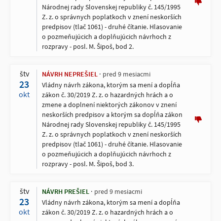
Národnej rady Slovenskej republiky č. 145/1995
Z. z. o správnych poplatkoch v znení neskorších
predpisov (tlač 1061) - druhé čítanie. Hlasovanie
o pozmeňujúcich a doplňujúcich návrhoch z
rozpravy - posl. M. Šipoš, bod 2.
štv
NÁVRH NEPREŠIEL
pred 9 mesiacmi
23
Vládny návrh zákona, ktorým sa mení a dopĺňa
okt
zákon č. 30/2019 Z. z. o hazardných hrách a o
zmene a doplnení niektorých zákonov v znení
neskorších predpisov a ktorým sa dopĺňa zákon
Národnej rady Slovenskej republiky č. 145/1995
Z. z. o správnych poplatkoch v znení neskorších
predpisov (tlač 1061) - druhé čítanie. Hlasovanie
o pozmeňujúcich a doplňujúcich návrhoch z
rozpravy - posl. M. Šipoš, bod 3.
štv
NÁVRH PREŠIEL
pred 9 mesiacmi
23
Vládny návrh zákona, ktorým sa mení a dopĺňa
okt
zákon č. 30/2019 Z. z. o hazardných hrách a o