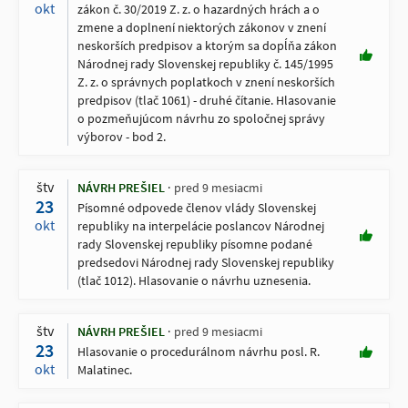
okt
zákon č. 30/2019 Z. z. o hazardných hrách a o
zmene a doplnení niektorých zákonov v znení
neskorších predpisov a ktorým sa dopĺňa zákon
Národnej rady Slovenskej republiky č. 145/1995
Z. z. o správnych poplatkoch v znení neskorších
predpisov (tlač 1061) - druhé čítanie. Hlasovanie
o pozmeňujúcom návrhu zo spoločnej správy
výborov - bod 2.
štv
NÁVRH PREŠIEL
pred 9 mesiacmi
23
Písomné odpovede členov vlády Slovenskej
okt
republiky na interpelácie poslancov Národnej
rady Slovenskej republiky písomne podané
predsedovi Národnej rady Slovenskej republiky
(tlač 1012). Hlasovanie o návrhu uznesenia.
štv
NÁVRH PREŠIEL
pred 9 mesiacmi
23
Hlasovanie o procedurálnom návrhu posl. R.
okt
Malatinec.