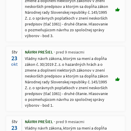
zmene a doplnení niektorých zákonov v znení
neskorších predpisov a ktorým sa dopĺňa zákon
Národnej rady Slovenskej republiky č. 145/1995
Z. z. o správnych poplatkoch v znení neskorších
predpisov (tlač 1061) - druhé čítanie. Hlasovanie
o pozmeňujúcom návrhu zo spoločnej správy
výborov - bod 3.
štv
NÁVRH PREŠIEL
pred 9 mesiacmi
23
Vládny návrh zákona, ktorým sa mení a dopĺňa
okt
zákon č. 30/2019 Z. z. o hazardných hrách a o
zmene a doplnení niektorých zákonov v znení
neskorších predpisov a ktorým sa dopĺňa zákon
Národnej rady Slovenskej republiky č. 145/1995
Z. z. o správnych poplatkoch v znení neskorších
predpisov (tlač 1061) - druhé čítanie. Hlasovanie
o pozmeňujúcom návrhu zo spoločnej správy
výborov - bod 1.
štv
NÁVRH PREŠIEL
pred 9 mesiacmi
23
Vládny návrh zákona, ktorým sa mení a dopĺňa