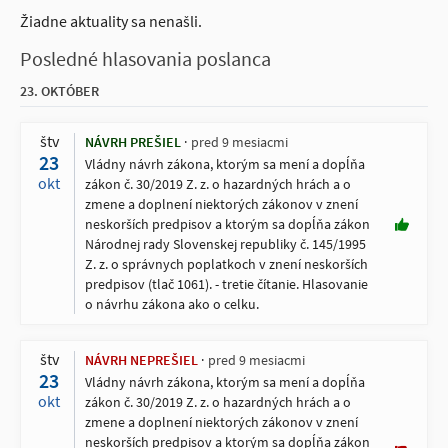
Žiadne aktuality sa nenašli.
Posledné hlasovania poslanca
23. OKTÓBER
štv
NÁVRH PREŠIEL
pred 9 mesiacmi
23
Vládny návrh zákona, ktorým sa mení a dopĺňa
okt
zákon č. 30/2019 Z. z. o hazardných hrách a o
zmene a doplnení niektorých zákonov v znení
neskorších predpisov a ktorým sa dopĺňa zákon
Národnej rady Slovenskej republiky č. 145/1995
Z. z. o správnych poplatkoch v znení neskorších
predpisov (tlač 1061). - tretie čítanie. Hlasovanie
o návrhu zákona ako o celku.
štv
NÁVRH NEPREŠIEL
pred 9 mesiacmi
23
Vládny návrh zákona, ktorým sa mení a dopĺňa
okt
zákon č. 30/2019 Z. z. o hazardných hrách a o
zmene a doplnení niektorých zákonov v znení
neskorších predpisov a ktorým sa dopĺňa zákon