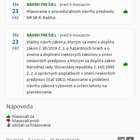
štv
NÁVRH PREŠIEL
pred 9 mesiacmi
23
Hlasovanie o procedurálnom návrhu predsedu
okt
NR SR R. Rašiho.
štv
NÁVRH PREŠIEL
pred 9 mesiacmi
23
Vládny návrh zákona, ktorým sa mení a dopĺňa
okt
zákon č. 30/2019 Z. z. o hazardných hrách a o
zmene a doplnení niektorých zákonov v znení
neskorších predpisov a ktorým sa dopĺňa zákon
Národnej rady Slovenskej republiky č. 145/1995
Z. z. o správnych poplatkoch v znení neskorších
predpisov (tlač 1061). Hlasovanie o pridelení
návrhu zákona výborom a určení lehoty na
prerokovanie.
Nápoveda
hlasovali za
hlasovali proti
zdržali sa hlasovania