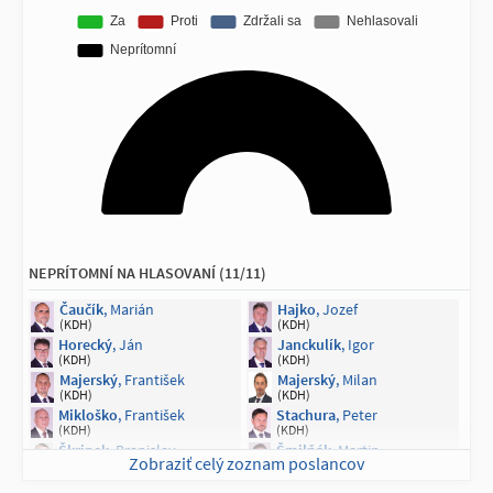
NEPRÍTOMNÍ NA HLASOVANÍ (11/11)
Čaučík
, Marián
Hajko
, Jozef
(KDH)
(KDH)
Horecký
, Ján
Janckulík
, Igor
(KDH)
(KDH)
Majerský
, František
Majerský
, Milan
(KDH)
(KDH)
Mikloško
, František
Stachura
, Peter
(KDH)
(KDH)
Škripek
, Branislav
Šmilňák
, Martin
Zobraziť celý zoznam poslancov
(KDH)
(KDH)
Turčanová
, Andrea