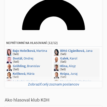
Mikloško
, František
Stachura
, Peter
(KDH)
(KDH)
Škripek
, Branislav
Šmilňák
, Martin
(KDH)
(KDH)
Turčanová
, Andrea
Galko
, Ľubomír
(KDH)
(nezaradený)
Krátky
, Rastislav
Vašečka
, Richard
(nezaradený)
(nezaradený)
NEPRÍTOMNÍ NA HLASOVANÍ (12/12)
Bajo Holečková
, Martina
Bittó Cigániková
, Jana
(SaS)
(SaS)
Dostál
, Ondrej
Galek
, Karol
(SaS)
(SaS)
Gröhling
, Branislav
Hlina
, Alojz
(SaS)
(SaS)
Kolíková
, Mária
Krúpa
, Juraj
(SaS)
(SaS)
Ledecký
, Vladimír
Marcinková
, Vladimíra
Zobraziť celý zoznam poslancov
(SaS)
(SaS)
Szalay
, Tomáš
Viskupič
, Marián
(SaS)
(SaS)
Ako hlasoval klub KDH