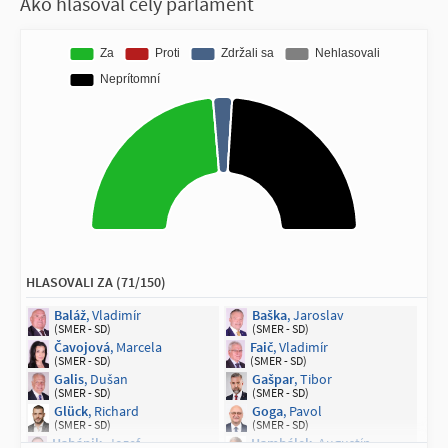
Ako hlasoval celý parlament
HLASOVALI ZA (71/150)
Baláž
, Vladimír
Baška
, Jaroslav
(SMER - SD)
(SMER - SD)
Čavojová
, Marcela
Faič
, Vladimír
(SMER - SD)
(SMER - SD)
Galis
, Dušan
Gašpar
, Tibor
(SMER - SD)
(SMER - SD)
Glück
, Richard
Goga
, Pavol
(SMER - SD)
(SMER - SD)
Habánik
, Jozef
Hambálek
, Augustín