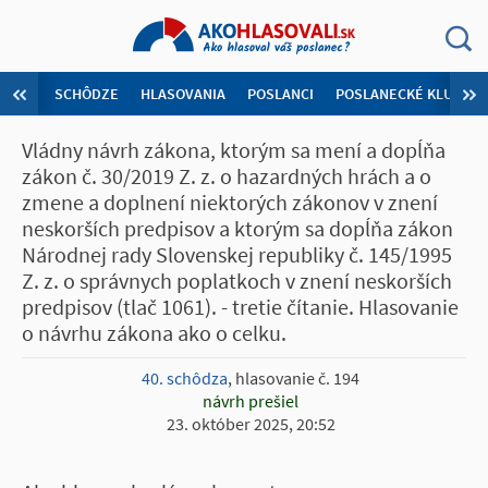
SCHÔDZE
HLASOVANIA
POSLANCI
POSLANECKÉ KLUBY
Vládny návrh zákona, ktorým sa mení a dopĺňa
zákon č. 30/2019 Z. z. o hazardných hrách a o
zmene a doplnení niektorých zákonov v znení
neskorších predpisov a ktorým sa dopĺňa zákon
Národnej rady Slovenskej republiky č. 145/1995
Z. z. o správnych poplatkoch v znení neskorších
predpisov (tlač 1061). - tretie čítanie. Hlasovanie
o návrhu zákona ako o celku.
40. schôdza
, hlasovanie č. 194
návrh prešiel
23. október 2025, 20:52