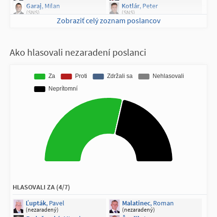
Garaj
, Milan
Kotlár
, Peter
(SNS)
(SNS)
Zobraziť celý zoznam poslancov
Kramplová
, Dagmar
Lučanský
, Adam
(SNS)
(SNS)
Michelko
, Roman
(SNS)
Ako hlasovali nezaradení poslanci
HLASOVALI ZA (4/7)
Ľupták
, Pavel
Malatinec
, Roman
(nezaradený)
(nezaradený)