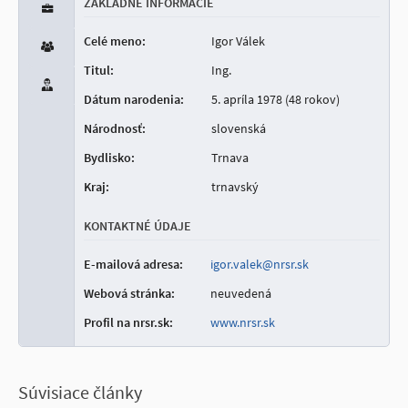
ZÁKLADNÉ INFORMÁCIE
Celé meno:
Igor Válek
Titul:
Ing.
Dátum narodenia:
5. apríla 1978 (48 rokov)
Národnosť:
slovenská
Bydlisko:
Trnava
Kraj:
trnavský
KONTAKTNÉ ÚDAJE
E-mailová adresa:
igor.valek@nrsr.sk
Webová stránka:
neuvedená
Profil na nrsr.sk:
www.nrsr.sk
Súvisiace články