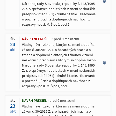
Národnej rady Slovenskej republiky č. 145/1995
Z. z. o správnych poplatkoch v znení neskorších
predpisov (tlač 1061) - druhé čítanie. Hlasovanie
o pozmeňujúcich a doplňujúcich návrhoch z
rozpravy - posl. M. Šipoš, bod 2.
štv
NÁVRH NEPREŠIEL
pred 9 mesiacmi
23
Vládny návrh zákona, ktorým sa mení a dopĺňa
okt
zákon č. 30/2019 Z. z. o hazardných hrách a o
zmene a doplnení niektorých zákonov v znení
neskorších predpisov a ktorým sa dopĺňa zákon
Národnej rady Slovenskej republiky č. 145/1995
Z. z. o správnych poplatkoch v znení neskorších
predpisov (tlač 1061) - druhé čítanie. Hlasovanie
o pozmeňujúcich a doplňujúcich návrhoch z
rozpravy - posl. M. Šipoš, bod 3.
štv
NÁVRH PREŠIEL
pred 9 mesiacmi
23
Vládny návrh zákona, ktorým sa mení a dopĺňa
okt
zákon č. 30/2019 Z. z. o hazardných hrách a o