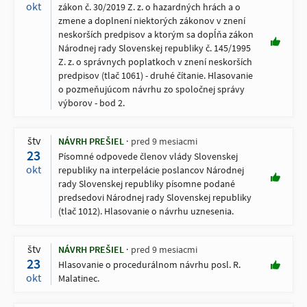
okt
zákon č. 30/2019 Z. z. o hazardných hrách a o
zmene a doplnení niektorých zákonov v znení
neskorších predpisov a ktorým sa dopĺňa zákon
Národnej rady Slovenskej republiky č. 145/1995
Z. z. o správnych poplatkoch v znení neskorších
predpisov (tlač 1061) - druhé čítanie. Hlasovanie
o pozmeňujúcom návrhu zo spoločnej správy
výborov - bod 2.
štv
NÁVRH PREŠIEL
pred 9 mesiacmi
23
Písomné odpovede členov vlády Slovenskej
okt
republiky na interpelácie poslancov Národnej
rady Slovenskej republiky písomne podané
predsedovi Národnej rady Slovenskej republiky
(tlač 1012). Hlasovanie o návrhu uznesenia.
štv
NÁVRH PREŠIEL
pred 9 mesiacmi
23
Hlasovanie o procedurálnom návrhu posl. R.
okt
Malatinec.