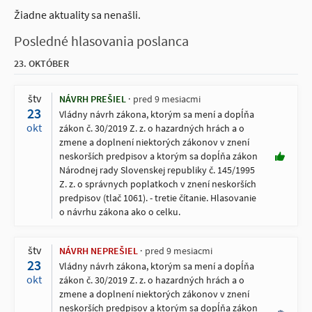
Žiadne aktuality sa nenašli.
Posledné hlasovania poslanca
23. OKTÓBER
štv
NÁVRH PREŠIEL
pred 9 mesiacmi
23
Vládny návrh zákona, ktorým sa mení a dopĺňa
okt
zákon č. 30/2019 Z. z. o hazardných hrách a o
zmene a doplnení niektorých zákonov v znení
neskorších predpisov a ktorým sa dopĺňa zákon
Národnej rady Slovenskej republiky č. 145/1995
Z. z. o správnych poplatkoch v znení neskorších
predpisov (tlač 1061). - tretie čítanie. Hlasovanie
o návrhu zákona ako o celku.
štv
NÁVRH NEPREŠIEL
pred 9 mesiacmi
23
Vládny návrh zákona, ktorým sa mení a dopĺňa
okt
zákon č. 30/2019 Z. z. o hazardných hrách a o
zmene a doplnení niektorých zákonov v znení
neskorších predpisov a ktorým sa dopĺňa zákon