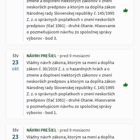
zmene a doplnení niektorých zákonov v znení
neskorších predpisov a ktorým sa dopĺňa zákon
Národnej rady Slovenskej republiky č. 145/1995
Z. z. o správnych poplatkoch v znení neskorších
predpisov (tlač 1061) - druhé čítanie. Hlasovanie
o pozmeňujúcom návrhu zo spoločnej správy
výborov - bod 3.
štv
NÁVRH PREŠIEL
pred 9 mesiacmi
23
Vládny návrh zákona, ktorým sa mení a dopĺňa
okt
zákon č. 30/2019 Z. z. o hazardných hrách a o
zmene a doplnení niektorých zákonov v znení
neskorších predpisov a ktorým sa dopĺňa zákon
Národnej rady Slovenskej republiky č. 145/1995
Z. z. o správnych poplatkoch v znení neskorších
predpisov (tlač 1061) - druhé čítanie. Hlasovanie
o pozmeňujúcom návrhu zo spoločnej správy
výborov - bod 1.
štv
NÁVRH PREŠIEL
pred 9 mesiacmi
23
Vládny návrh zákona, ktorým sa mení a dopĺňa