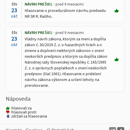
štv
NÁVRH PREŠIEL
pred 9 mesiacmi
23
Hlasovanie o procedurálnom návrhu predsedu
okt
NR SR R. Rašiho.
štv
NÁVRH PREŠIEL
pred 9 mesiacmi
23
Vládny návrh zákona, ktorým sa mení a dopĺňa
okt
zákon č. 30/2019 Z. z. o hazardných hrách a o
zmene a doplnení niektorých zákonov v znení
neskorších predpisov a ktorým sa dopĺňa zákon
Národnej rady Slovenskej republiky č. 145/1995
Z. z. o správnych poplatkoch v znení neskorších
predpisov (tlač 1061). Hlasovanie o pridelení
návrhu zákona výborom a určení lehoty na
prerokovanie.
Nápoveda
hlasovali za
hlasovali proti
zdržali sa hlasovania