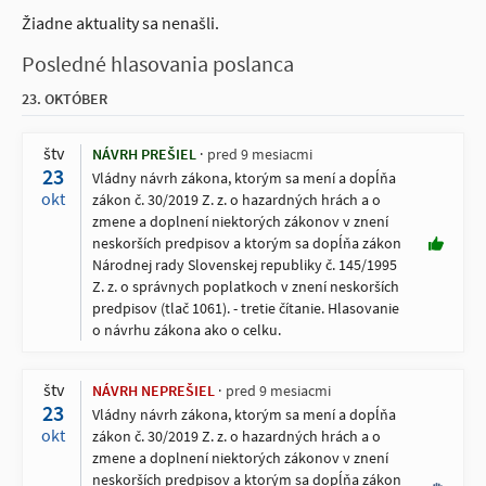
Žiadne aktuality sa nenašli.
Posledné hlasovania poslanca
23. OKTÓBER
štv
NÁVRH PREŠIEL
pred 9 mesiacmi
23
Vládny návrh zákona, ktorým sa mení a dopĺňa
okt
zákon č. 30/2019 Z. z. o hazardných hrách a o
zmene a doplnení niektorých zákonov v znení
neskorších predpisov a ktorým sa dopĺňa zákon
Národnej rady Slovenskej republiky č. 145/1995
Z. z. o správnych poplatkoch v znení neskorších
predpisov (tlač 1061). - tretie čítanie. Hlasovanie
o návrhu zákona ako o celku.
štv
NÁVRH NEPREŠIEL
pred 9 mesiacmi
23
Vládny návrh zákona, ktorým sa mení a dopĺňa
okt
zákon č. 30/2019 Z. z. o hazardných hrách a o
zmene a doplnení niektorých zákonov v znení
neskorších predpisov a ktorým sa dopĺňa zákon