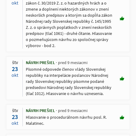
okt
zákon č. 30/2019 Z. z. o hazardných hrách a o
zmene a doplnení niektorých zákonov v znení
neskorších predpisov a ktorým sa dopĺňa zákon
Národnej rady Slovenskej republiky č. 145/1995
Z. z. o správnych poplatkoch v znení neskorších
predpisov (tlač 1061) - druhé čítanie. Hlasovanie
o pozmeňujúcom návrhu zo spoločnej správy
výborov - bod 2.
štv
NÁVRH PREŠIEL
pred 9 mesiacmi
23
Písomné odpovede členov vlády Slovenskej
okt
republiky na interpelácie poslancov Národnej
rady Slovenskej republiky písomne podané
predsedovi Národnej rady Slovenskej republiky
(tlač 1012). Hlasovanie o návrhu uznesenia.
štv
NÁVRH PREŠIEL
pred 9 mesiacmi
23
Hlasovanie o procedurálnom návrhu posl. R.
okt
Malatinec.