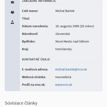
ZÁKLADNÉ INFORMÁCIE
Celé meno:
Michal Bartek
Titul:
Dátum narodenia:
16. augusta 1999 (26 rokov)
Národnosť:
slovenská
Bydlisko:
Nové Mesto nad Váhom
Kraj:
trenčiansky
KONTAKTNÉ ÚDAJE
E-mailová adresa:
michal.bartek@nrsr.sk
Webová stránka:
neuvedená
Profil na nrsr.sk:
www.nrsr.sk
Súvisiace články