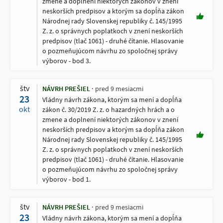
zmene a doplnení niektorých zákonov v znení
neskorších predpisov a ktorým sa dopĺňa zákon
Národnej rady Slovenskej republiky č. 145/1995
Z. z. o správnych poplatkoch v znení neskorších
predpisov (tlač 1061) - druhé čítanie. Hlasovanie
o pozmeňujúcom návrhu zo spoločnej správy
výborov - bod 3.
štv
NÁVRH PREŠIEL
pred 9 mesiacmi
23
Vládny návrh zákona, ktorým sa mení a dopĺňa
okt
zákon č. 30/2019 Z. z. o hazardných hrách a o
zmene a doplnení niektorých zákonov v znení
neskorších predpisov a ktorým sa dopĺňa zákon
Národnej rady Slovenskej republiky č. 145/1995
Z. z. o správnych poplatkoch v znení neskorších
predpisov (tlač 1061) - druhé čítanie. Hlasovanie
o pozmeňujúcom návrhu zo spoločnej správy
výborov - bod 1.
štv
NÁVRH PREŠIEL
pred 9 mesiacmi
23
Vládny návrh zákona, ktorým sa mení a dopĺňa