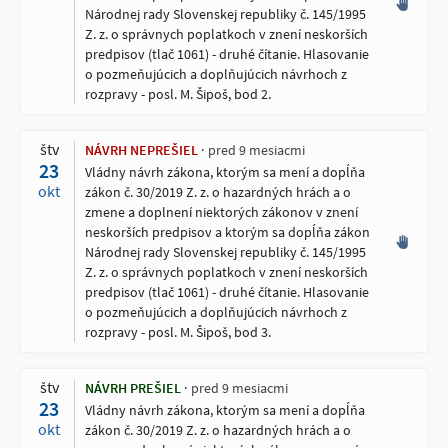
Národnej rady Slovenskej republiky č. 145/1995
Z. z. o správnych poplatkoch v znení neskorších
predpisov (tlač 1061) - druhé čítanie. Hlasovanie
o pozmeňujúcich a doplňujúcich návrhoch z
rozpravy - posl. M. Šipoš, bod 2.
štv
NÁVRH NEPREŠIEL
pred 9 mesiacmi
23
Vládny návrh zákona, ktorým sa mení a dopĺňa
okt
zákon č. 30/2019 Z. z. o hazardných hrách a o
zmene a doplnení niektorých zákonov v znení
neskorších predpisov a ktorým sa dopĺňa zákon
Národnej rady Slovenskej republiky č. 145/1995
Z. z. o správnych poplatkoch v znení neskorších
predpisov (tlač 1061) - druhé čítanie. Hlasovanie
o pozmeňujúcich a doplňujúcich návrhoch z
rozpravy - posl. M. Šipoš, bod 3.
štv
NÁVRH PREŠIEL
pred 9 mesiacmi
23
Vládny návrh zákona, ktorým sa mení a dopĺňa
okt
zákon č. 30/2019 Z. z. o hazardných hrách a o