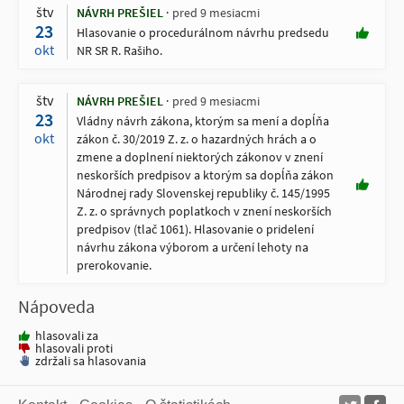
štv
NÁVRH PREŠIEL
pred 9 mesiacmi
23
Hlasovanie o procedurálnom návrhu predsedu
okt
NR SR R. Rašiho.
štv
NÁVRH PREŠIEL
pred 9 mesiacmi
23
Vládny návrh zákona, ktorým sa mení a dopĺňa
okt
zákon č. 30/2019 Z. z. o hazardných hrách a o
zmene a doplnení niektorých zákonov v znení
neskorších predpisov a ktorým sa dopĺňa zákon
Národnej rady Slovenskej republiky č. 145/1995
Z. z. o správnych poplatkoch v znení neskorších
predpisov (tlač 1061). Hlasovanie o pridelení
návrhu zákona výborom a určení lehoty na
prerokovanie.
Nápoveda
hlasovali za
hlasovali proti
zdržali sa hlasovania