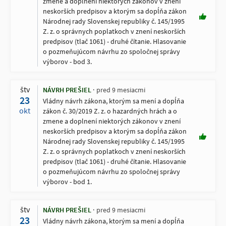
zmene a doplnení niektorých zákonov v znení
neskorších predpisov a ktorým sa dopĺňa zákon
Národnej rady Slovenskej republiky č. 145/1995
Z. z. o správnych poplatkoch v znení neskorších
predpisov (tlač 1061) - druhé čítanie. Hlasovanie
o pozmeňujúcom návrhu zo spoločnej správy
výborov - bod 3.
štv
NÁVRH PREŠIEL
pred 9 mesiacmi
23
Vládny návrh zákona, ktorým sa mení a dopĺňa
okt
zákon č. 30/2019 Z. z. o hazardných hrách a o
zmene a doplnení niektorých zákonov v znení
neskorších predpisov a ktorým sa dopĺňa zákon
Národnej rady Slovenskej republiky č. 145/1995
Z. z. o správnych poplatkoch v znení neskorších
predpisov (tlač 1061) - druhé čítanie. Hlasovanie
o pozmeňujúcom návrhu zo spoločnej správy
výborov - bod 1.
štv
NÁVRH PREŠIEL
pred 9 mesiacmi
23
Vládny návrh zákona, ktorým sa mení a dopĺňa