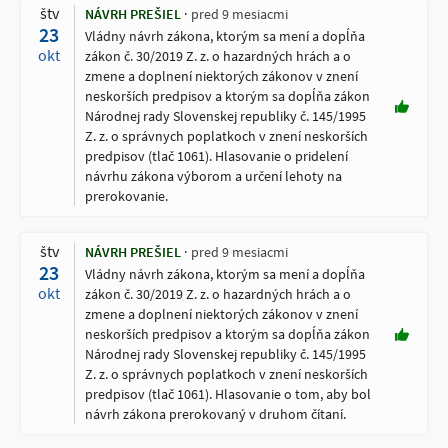
štv
NÁVRH PREŠIEL
pred 9 mesiacmi
23
Vládny návrh zákona, ktorým sa mení a dopĺňa
okt
zákon č. 30/2019 Z. z. o hazardných hrách a o
zmene a doplnení niektorých zákonov v znení
neskorších predpisov a ktorým sa dopĺňa zákon
Národnej rady Slovenskej republiky č. 145/1995
Z. z. o správnych poplatkoch v znení neskorších
predpisov (tlač 1061). Hlasovanie o pridelení
návrhu zákona výborom a určení lehoty na
prerokovanie.
štv
NÁVRH PREŠIEL
pred 9 mesiacmi
23
Vládny návrh zákona, ktorým sa mení a dopĺňa
okt
zákon č. 30/2019 Z. z. o hazardných hrách a o
zmene a doplnení niektorých zákonov v znení
neskorších predpisov a ktorým sa dopĺňa zákon
Národnej rady Slovenskej republiky č. 145/1995
Z. z. o správnych poplatkoch v znení neskorších
predpisov (tlač 1061). Hlasovanie o tom, aby bol
návrh zákona prerokovaný v druhom čítaní.