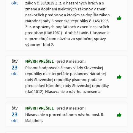
okt
zákon č. 30/2019 Z. z. o hazardných hrách a o
zmene a doplnení niektorých zákonov v znení
neskorších predpisov a ktorým sa dopĺňa zákon
Národnej rady Slovenskej republiky č. 145/1995
Z. z. o správnych poplatkoch v znení neskorších
predpisov (tlač 1061) - druhé čítanie. Hlasovanie
o pozmeňujúcom návrhu zo spoločnej správy
výborov - bod 2.
štv
NÁVRH PREŠIEL
pred 9 mesiacmi
23
Písomné odpovede členov vlády Slovenskej
okt
republiky na interpelácie poslancov Národnej
rady Slovenskej republiky písomne podané
predsedovi Národnej rady Slovenskej republiky
(tlač 1012). Hlasovanie o návrhu uznesenia.
štv
NÁVRH PREŠIEL
pred 9 mesiacmi
23
Hlasovanie o procedurálnom návrhu posl. R.
okt
Malatinec.