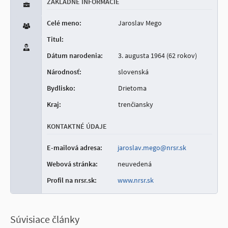
ZÁKLADNÉ INFORMÁCIE
Celé meno:
Jaroslav Mego
Titul:
Dátum narodenia:
3. augusta 1964 (62 rokov)
Národnosť:
slovenská
Bydlisko:
Drietoma
Kraj:
trenčiansky
KONTAKTNÉ ÚDAJE
E-mailová adresa:
jaroslav.mego@nrsr.sk
Webová stránka:
neuvedená
Profil na nrsr.sk:
www.nrsr.sk
Súvisiace články