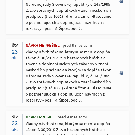
Národnej rady Slovenskej republiky č. 145/1995
Z. z. o správnych poplatkoch v znení neskorších
predpisov (tlač 1061) - druhé čítanie. Hlasovanie
o pozmeňujúcich a doplňujúcich návrhoch z
rozpravy - posl. M. Šipoš, bod 2.
štv
NÁVRH NEPREŠIEL
pred 9 mesiacmi
23
Vládny návrh zákona, ktorým sa mení a dopĺňa
okt
zákon č. 30/2019 Z. z. o hazardných hrách a o
zmene a doplnení niektorých zákonov v znení
neskorších predpisov a ktorým sa dopĺňa zákon
Národnej rady Slovenskej republiky č. 145/1995
Z. z. o správnych poplatkoch v znení neskorších
predpisov (tlač 1061) - druhé čítanie. Hlasovanie
o pozmeňujúcich a doplňujúcich návrhoch z
rozpravy - posl. M. Šipoš, bod 3.
štv
NÁVRH PREŠIEL
pred 9 mesiacmi
23
Vládny návrh zákona, ktorým sa mení a dopĺňa
okt
zákon č. 30/2019 Z. z. o hazardných hrách a o