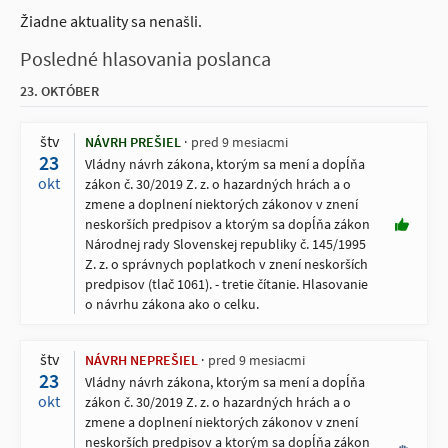
Žiadne aktuality sa nenašli.
Posledné hlasovania poslanca
23. OKTÓBER
štv
NÁVRH PREŠIEL
pred 9 mesiacmi
23
Vládny návrh zákona, ktorým sa mení a dopĺňa
okt
zákon č. 30/2019 Z. z. o hazardných hrách a o
zmene a doplnení niektorých zákonov v znení
neskorších predpisov a ktorým sa dopĺňa zákon
Národnej rady Slovenskej republiky č. 145/1995
Z. z. o správnych poplatkoch v znení neskorších
predpisov (tlač 1061). - tretie čítanie. Hlasovanie
o návrhu zákona ako o celku.
štv
NÁVRH NEPREŠIEL
pred 9 mesiacmi
23
Vládny návrh zákona, ktorým sa mení a dopĺňa
okt
zákon č. 30/2019 Z. z. o hazardných hrách a o
zmene a doplnení niektorých zákonov v znení
neskorších predpisov a ktorým sa dopĺňa zákon