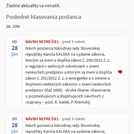
Žiadne aktuality sa nenašli.
Posledné hlasovania poslanca
28. JÚN
str
NÁVRH NEPREŠIEL
pred 3 rokmi
28
Návrh poslanca Národnej rady Slovenskej
jún
republiky Karola GALEKA na vydanie zákona,
ktorým sa mení a dopĺňa zákon č. 250/2012 Z. z.
o regulácii v sieťových odvetviach v znení
neskorších predpisov a ktorým sa mení a dopĺňa
zákon č. 251/2012 Z. z. o energetike a o zmene a
doplnení niektorých zákonov v znení neskorších
predpisov (tlač 1606) - druhé čítanie. Hlasovanie
o pozmeňujúcich a doplňujúcich návrhoch z
rozpravy – posl. K. Galek, P. Kremský.
str
NÁVRH NEPREŠIEL
pred 3 rokmi
28
Návrh poslanca Národnej rady Slovenskej
jún
republiky Karola GALEKA na vydanie zákona,