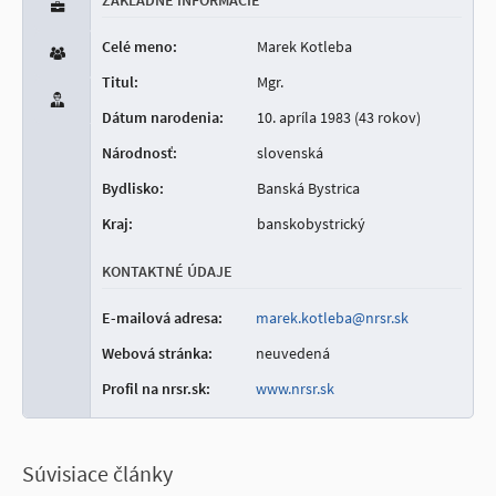
ZÁKLADNÉ INFORMÁCIE
Celé meno:
Marek Kotleba
Titul:
Mgr.
Dátum narodenia:
10. apríla 1983 (43 rokov)
Národnosť:
slovenská
Bydlisko:
Banská Bystrica
Kraj:
banskobystrický
KONTAKTNÉ ÚDAJE
E-mailová adresa:
marek.kotleba@nrsr.sk
Webová stránka:
neuvedená
Profil na nrsr.sk:
www.nrsr.sk
Súvisiace články