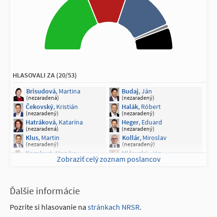
Drábiková
, Lucia
Fico
, Robert
(OĽANO)
(SMER - SD)
Vážny
, Ľubomír
Kollár
, Boris
(SMER - SD)
(SME RODINA)
Krištúfková
, Petra
Borguľa
, Martin
(SME RODINA)
(nezaradený)
Čepček
, Martin
Kuffa
, Štefan
(nezaradený)
(nezaradený)
Naď
, Jaroslav
Ňarjaš
, Erik
HLASOVALI ZA (20/53)
(nezaradený)
(nezaradený)
Taraba
, Tomáš
Brisudová
, Martina
Budaj
, Ján
(nezaradený)
(nezaradená)
(nezaradený)
Čekovský
, Kristián
Halák
, Róbert
(nezaradený)
(nezaradený)
Hatráková
, Katarína
Heger
, Eduard
(nezaradená)
(nezaradený)
Klus
, Martin
Kollár
, Miroslav
(nezaradený)
(nezaradený)
Kozelová
, Monika
Mičovský
, Ján
Zobraziť celý zoznam poslancov
(nezaradená)
(nezaradený)
Mierna
, Anna
Remiášová
, Anna
(nezaradená)
(nezaradená)
Stančík
, Andrej
Šeliga
, Juraj
Ďalšie informácie
(nezaradený)
(nezaradený)
Šíbl
, Jaromír
Tabák
, Romana
Pozrite si hlasovanie na
stránkach NRSR
.
(nezaradený)
(nezaradená)
Valášek
, Tomáš
Vaňová
, Jarmila