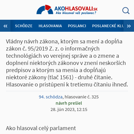
SCHÔDZE
HLASOVANIA
POSLANCI
POSLANECKÉ KLUBY
Vládny návrh zákona, ktorým sa mení a dopĺňa
zákon č. 95/2019 Z. z. o informačných
technológiách vo verejnej správe a o zmene a
doplnení niektorých zákonov v znení neskorších
predpisov a ktorým sa menia a dopĺňajú
niektoré zákony (tlač 1561) - druhé čítanie.
Hlasovanie o pristúpení k tretiemu čítaniu ihneď.
94. schôdza
, hlasovanie č. 325
návrh prešiel
28. jún 2023, 12:15
Ako hlasoval celý parlament