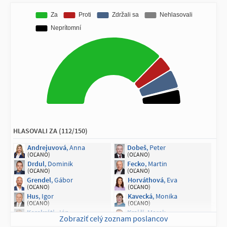
HLASOVALI ZA (112/150)
Andrejuvová
, Anna
Dobeš
, Peter
(OĽANO)
(OĽANO)
Drdul
, Dominik
Fecko
, Martin
(OĽANO)
(OĽANO)
Grendel
, Gábor
Horváthová
, Eva
(OĽANO)
(OĽANO)
Hus
, Igor
Kavecká
, Monika
(OĽANO)
(OĽANO)
Kerekréti
, Ján
Krajčí
, Marek
Zobraziť celý zoznam poslancov
(OĽANO)
(OĽANO)