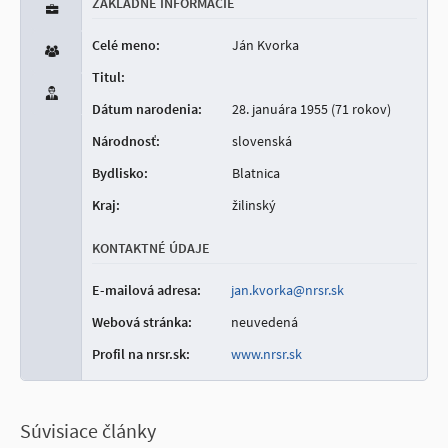
ZÁKLADNÉ INFORMÁCIE
Celé meno:
Ján Kvorka
Titul:
Dátum narodenia:
28. januára 1955 (71 rokov)
Národnosť:
slovenská
Bydlisko:
Blatnica
Kraj:
žilinský
KONTAKTNÉ ÚDAJE
E-mailová adresa:
jan.kvorka@nrsr.sk
Webová stránka:
neuvedená
Profil na nrsr.sk:
www.nrsr.sk
Súvisiace články