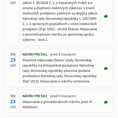
okt
zákon č. 30/2019 Z. z. o hazardných hrách a o
zmene a doplnení niektorých zákonov v znení
neskorších predpisov a ktorým sa dopĺňa zákon
Národnej rady Slovenskej republiky č. 145/1995
Z. z. o správnych poplatkoch v znení neskorších
predpisov (tlač 1061) - druhé čítanie. Hlasovanie
o pozmeňujúcom návrhu zo spoločnej správy
výborov - bod 2.
štv
NÁVRH PREŠIEL
pred 9 mesiacmi
23
Písomné odpovede členov vlády Slovenskej
okt
republiky na interpelácie poslancov Národnej
rady Slovenskej republiky písomne podané
predsedovi Národnej rady Slovenskej republiky
(tlač 1012). Hlasovanie o návrhu uznesenia.
štv
NÁVRH PREŠIEL
pred 9 mesiacmi
23
Hlasovanie o procedurálnom návrhu posl. R.
okt
Malatinec.