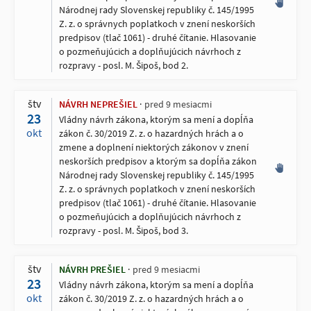
Národnej rady Slovenskej republiky č. 145/1995
Z. z. o správnych poplatkoch v znení neskorších
predpisov (tlač 1061) - druhé čítanie. Hlasovanie
o pozmeňujúcich a doplňujúcich návrhoch z
rozpravy - posl. M. Šipoš, bod 2.
štv
NÁVRH NEPREŠIEL
pred 9 mesiacmi
23
Vládny návrh zákona, ktorým sa mení a dopĺňa
okt
zákon č. 30/2019 Z. z. o hazardných hrách a o
zmene a doplnení niektorých zákonov v znení
neskorších predpisov a ktorým sa dopĺňa zákon
Národnej rady Slovenskej republiky č. 145/1995
Z. z. o správnych poplatkoch v znení neskorších
predpisov (tlač 1061) - druhé čítanie. Hlasovanie
o pozmeňujúcich a doplňujúcich návrhoch z
rozpravy - posl. M. Šipoš, bod 3.
štv
NÁVRH PREŠIEL
pred 9 mesiacmi
23
Vládny návrh zákona, ktorým sa mení a dopĺňa
okt
zákon č. 30/2019 Z. z. o hazardných hrách a o