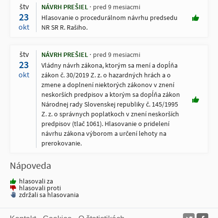
štv
NÁVRH PREŠIEL
pred 9 mesiacmi
23
Hlasovanie o procedurálnom návrhu predsedu
okt
NR SR R. Rašiho.
štv
NÁVRH PREŠIEL
pred 9 mesiacmi
23
Vládny návrh zákona, ktorým sa mení a dopĺňa
okt
zákon č. 30/2019 Z. z. o hazardných hrách a o
zmene a doplnení niektorých zákonov v znení
neskorších predpisov a ktorým sa dopĺňa zákon
Národnej rady Slovenskej republiky č. 145/1995
Z. z. o správnych poplatkoch v znení neskorších
predpisov (tlač 1061). Hlasovanie o pridelení
návrhu zákona výborom a určení lehoty na
prerokovanie.
Nápoveda
hlasovali za
hlasovali proti
zdržali sa hlasovania