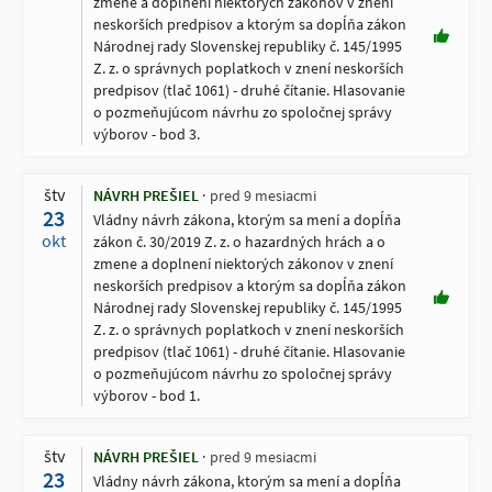
zmene a doplnení niektorých zákonov v znení
neskorších predpisov a ktorým sa dopĺňa zákon
Národnej rady Slovenskej republiky č. 145/1995
Z. z. o správnych poplatkoch v znení neskorších
predpisov (tlač 1061) - druhé čítanie. Hlasovanie
o pozmeňujúcom návrhu zo spoločnej správy
výborov - bod 3.
štv
NÁVRH PREŠIEL
pred 9 mesiacmi
23
Vládny návrh zákona, ktorým sa mení a dopĺňa
okt
zákon č. 30/2019 Z. z. o hazardných hrách a o
zmene a doplnení niektorých zákonov v znení
neskorších predpisov a ktorým sa dopĺňa zákon
Národnej rady Slovenskej republiky č. 145/1995
Z. z. o správnych poplatkoch v znení neskorších
predpisov (tlač 1061) - druhé čítanie. Hlasovanie
o pozmeňujúcom návrhu zo spoločnej správy
výborov - bod 1.
štv
NÁVRH PREŠIEL
pred 9 mesiacmi
23
Vládny návrh zákona, ktorým sa mení a dopĺňa