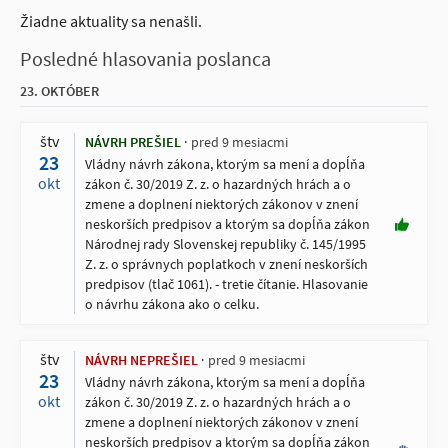
Žiadne aktuality sa nenašli.
Posledné hlasovania poslanca
23. OKTÓBER
štv
NÁVRH PREŠIEL
pred 9 mesiacmi
23
Vládny návrh zákona, ktorým sa mení a dopĺňa
okt
zákon č. 30/2019 Z. z. o hazardných hrách a o
zmene a doplnení niektorých zákonov v znení
neskorších predpisov a ktorým sa dopĺňa zákon
Národnej rady Slovenskej republiky č. 145/1995
Z. z. o správnych poplatkoch v znení neskorších
predpisov (tlač 1061). - tretie čítanie. Hlasovanie
o návrhu zákona ako o celku.
štv
NÁVRH NEPREŠIEL
pred 9 mesiacmi
23
Vládny návrh zákona, ktorým sa mení a dopĺňa
okt
zákon č. 30/2019 Z. z. o hazardných hrách a o
zmene a doplnení niektorých zákonov v znení
neskorších predpisov a ktorým sa dopĺňa zákon