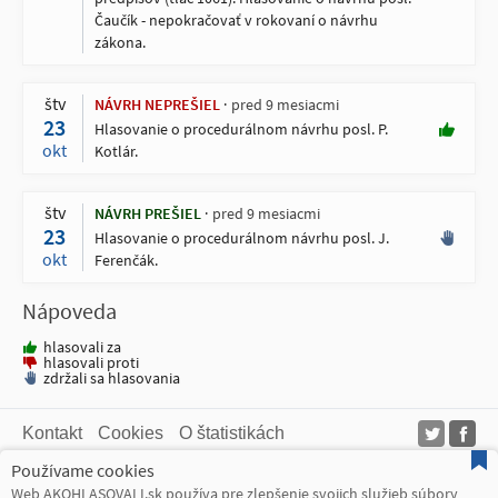
Čaučík - nepokračovať v rokovaní o návrhu
zákona.
štv
NÁVRH NEPREŠIEL
pred 9 mesiacmi
23
Hlasovanie o procedurálnom návrhu posl. P.
okt
Kotlár.
štv
NÁVRH PREŠIEL
pred 9 mesiacmi
23
Hlasovanie o procedurálnom návrhu posl. J.
okt
Ferenčák.
Nápoveda
hlasovali za
hlasovali proti
zdržali sa hlasovania
Kontakt
Cookies
O štatistikách
Používame cookies
Web AKOHLASOVALI.sk čerpá dáta z verejne dostupných zdrojov. Takto
získané dáta následne ďalej spracúva. Z tohto dôvodu neručí a nemôže
Web AKOHLASOVALI.sk používa pre zlepšenie svojich služieb súbory