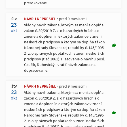
prerokovanie.
štv
NÁVRH NEPREŠIEL
pred 9 mesiacmi
23
Vládny návrh zákona, ktorým sa mení a dopĺňa
okt
zákon č. 30/2019 Z. z. o hazardných hrách a o
zmene a doplnení niektorých zákonov v znení
neskorších predpisov a ktorým sa dopĺňa zákon
Národnej rady Slovenskej republiky č. 145/1995
Z. z. o správnych poplatkoch v znení neskorších
predpisov (tlač 1061). Hlasovanie o návrhu posl.
Čaučík, Dubovický - vrátiť návrh zákona na
dopracovanie.
štv
NÁVRH NEPREŠIEL
pred 9 mesiacmi
23
Vládny návrh zákona, ktorým sa mení a dopĺňa
okt
zákon č. 30/2019 Z. z. o hazardných hrách a o
zmene a doplnení niektorých zákonov v znení
neskorších predpisov a ktorým sa dopĺňa zákon
Národnej rady Slovenskej republiky č. 145/1995
Z. z. o správnych poplatkoch v znení neskorších
predpisov (tlač 1061). Hlasovanie o návrhu posl.