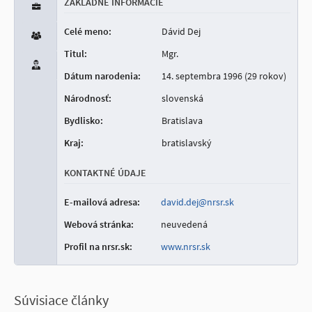
ZÁKLADNÉ INFORMÁCIE
Celé meno:
Dávid Dej
Titul:
Mgr.
Dátum narodenia:
14. septembra 1996 (29 rokov)
Národnosť:
slovenská
Bydlisko:
Bratislava
Kraj:
bratislavský
KONTAKTNÉ ÚDAJE
E-mailová adresa:
david.dej@nrsr.sk
Webová stránka:
neuvedená
Profil na nrsr.sk:
www.nrsr.sk
Súvisiace články