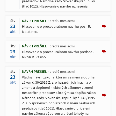
predsedovi Národnej rady Slovenskej republiky
(tlač 1012). Hlasovanie o návrhu uznesenia.
štv
NÁVRH PREŠIEL
pred 9 mesiacmi
23
Hlasovanie o procedurálnom návrhu posl. R.
okt
Malatinec.
štv
NÁVRH PREŠIEL
pred 9 mesiacmi
23
Hlasovanie o procedurálnom návrhu predsedu
okt
NR SR R. Rašiho.
štv
NÁVRH PREŠIEL
pred 9 mesiacmi
23
Vládny návrh zákona, ktorým sa mení a dopĺňa
okt
zákon č. 30/2019 Z. z. o hazardných hrách a o
zmene a doplnení niektorých zákonov v znení
neskorších predpisov a ktorým sa dopĺňa zákon
Národnej rady Slovenskej republiky č. 145/1995
Z. z. o správnych poplatkoch v znení neskorších
predpisov (tlač 1061). Hlasovanie o pridelení
návrhu zákona výborom a určení lehoty na