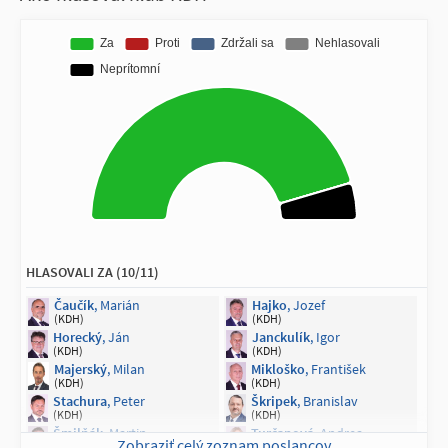
Marcinková
, Vladimíra
(SaS)
HLASOVALI ZA (10/11)
Čaučík
, Marián
Hajko
, Jozef
(KDH)
(KDH)
Horecký
, Ján
Janckulík
, Igor
(KDH)
(KDH)
Majerský
, Milan
Mikloško
, František
(KDH)
(KDH)
Stachura
, Peter
Škripek
, Branislav
(KDH)
(KDH)
Šmilňák
, Martin
Turčanová
, Andrea
Zobraziť celý zoznam poslancov
(KDH)
(KDH)