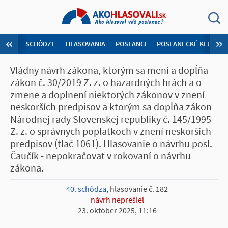
SCHÔDZE
HLASOVANIA
POSLANCI
POSLANECKÉ KLUBY
Vládny návrh zákona, ktorým sa mení a dopĺňa
zákon č. 30/2019 Z. z. o hazardných hrách a o
zmene a doplnení niektorých zákonov v znení
neskorších predpisov a ktorým sa dopĺňa zákon
Národnej rady Slovenskej republiky č. 145/1995
Z. z. o správnych poplatkoch v znení neskorších
predpisov (tlač 1061). Hlasovanie o návrhu posl.
Čaučík - nepokračovať v rokovaní o návrhu
zákona.
40. schôdza
, hlasovanie č. 182
návrh neprešiel
23. október 2025, 11:16