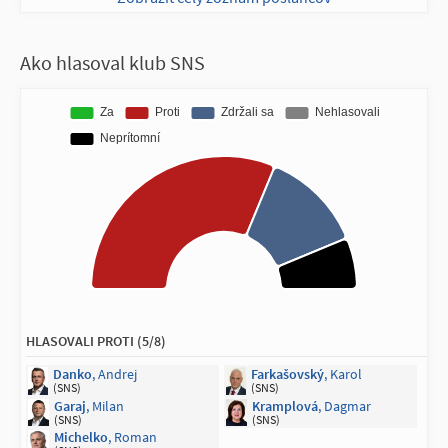
NEPRÍTOMNÍ NA HLASOVANÍ (1/11)
Ako hlasoval klub SNS
Majerský
, František
(KDH)
HLASOVALI PROTI (5/8)
Danko
, Andrej
Farkašovský
, Karol
(SNS)
(SNS)
Garaj
, Milan
Kramplová
, Dagmar
(SNS)
(SNS)
Michelko
, Roman