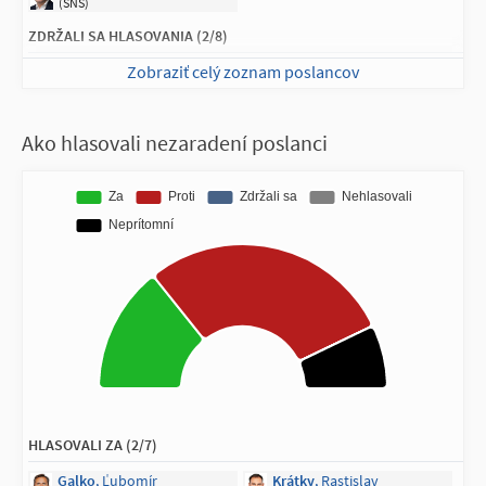
(SNS)
ZDRŽALI SA HLASOVANIA (2/8)
Zobraziť celý zoznam poslancov
Lučanský
, Adam
Muňko
, Dušan
(SNS)
(SNS)
NEPRÍTOMNÍ NA HLASOVANÍ (1/8)
Ako hlasovali nezaradení poslanci
Kotlár
, Peter
(SNS)
HLASOVALI ZA (2/7)
Galko
, Ľubomír
Krátky
, Rastislav