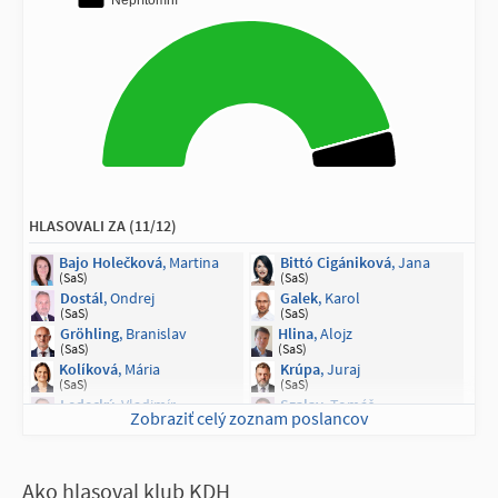
NEPRÍTOMNÍ NA HLASOVANÍ (11/150)
Gažovičová
, Tina
Jaurová
, Zora
(PS)
(PS)
Kleinert
, Dana
Lackovič
, Marek
(PS)
(PS)
Plaváková
, Lucia
Šimečka
, Michal
(PS)
(PS)
Mikulec
, Roman
Marcinková
, Vladimíra
(SLOVENSKO)
(SaS)
Majerský
, František
Kotlár
, Peter
(KDH)
(SNS)
HLASOVALI ZA (11/12)
Vašečka
, Richard
(nezaradený)
Bajo Holečková
, Martina
Bittó Cigániková
, Jana
(SaS)
(SaS)
Dostál
, Ondrej
Galek
, Karol
(SaS)
(SaS)
Gröhling
, Branislav
Hlina
, Alojz
(SaS)
(SaS)
Kolíková
, Mária
Krúpa
, Juraj
(SaS)
(SaS)
Ledecký
, Vladimír
Szalay
, Tomáš
Zobraziť celý zoznam poslancov
(SaS)
(SaS)
Viskupič
, Marián
(SaS)
Ako hlasoval klub KDH
NEPRÍTOMNÍ NA HLASOVANÍ (1/12)