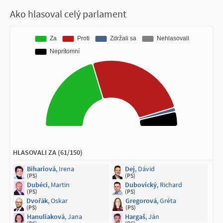
Ako hlasoval celý parlament
HLASOVALI ZA (61/150)
Bihariová
, Irena
Dej
, Dávid
(PS)
(PS)
Dubéci
, Martin
Dubovický
, Richard
(PS)
(PS)
Dvořák
, Oskar
Gregorová
, Gréta
(PS)
(PS)
Hanuliaková
, Jana
Hargaš
, Ján