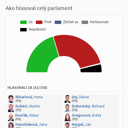
Ako hlasoval celý parlament
HLASOVALI ZA (61/150)
Bihariová
, Irena
Dej
, Dávid
(PS)
(PS)
Dubéci
, Martin
Dubovický
, Richard
(PS)
(PS)
Dvořák
, Oskar
Gregorová
, Gréta
(PS)
(PS)
Hanuliaková
, Jana
Hargaš
, Ján