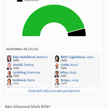
NEPRÍTOMNÍ NA HLASOVANÍ (11/150)
Gažovičová
, Tina
Jaurová
, Zora
(PS)
(PS)
Kleinert
, Dana
Lackovič
, Marek
(PS)
(PS)
Plaváková
, Lucia
Šimečka
, Michal
(PS)
(PS)
Mikulec
, Roman
Marcinková
, Vladimíra
(SLOVENSKO)
(SaS)
Majerský
, František
Kotlár
, Peter
(KDH)
(SNS)
HLASOVALI ZA (11/12)
Vašečka
, Richard
(nezaradený)
Bajo Holečková
, Martina
Bittó Cigániková
, Jana
(SaS)
(SaS)
Dostál
, Ondrej
Galek
, Karol
(SaS)
(SaS)
Gröhling
, Branislav
Hlina
, Alojz
(SaS)
(SaS)
Kolíková
, Mária
Krúpa
, Juraj
(SaS)
(SaS)
Ledecký
, Vladimír
Szalay
, Tomáš
Zobraziť celý zoznam poslancov
(SaS)
(SaS)
Viskupič
, Marián
(SaS)
Ako hlasoval klub KDH
NEPRÍTOMNÍ NA HLASOVANÍ (1/12)