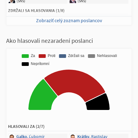
(SNS)
(SNS)
ZDRŽALI SA HLASOVANIA (1/8)
Zobraziť celý zoznam poslancov
Lučanský
, Adam
(SNS)
NEPRÍTOMNÍ NA HLASOVANÍ (1/8)
Ako hlasovali nezaradení poslanci
Kotlár
, Peter
(SNS)
HLASOVALI ZA (2/7)
Galko
, Ľubomír
Krátky
, Rastislav