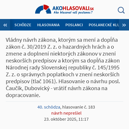
SCHÔDZE
HLASOVANIA
POSLANCI
POSLANECKÉ KLUBY
Vládny návrh zákona, ktorým sa mení a dopĺňa
zákon č. 30/2019 Z. z. o hazardných hrách a o
zmene a doplnení niektorých zákonov v znení
neskorších predpisov a ktorým sa dopĺňa zákon
Národnej rady Slovenskej republiky č. 145/1995
Z. z. o správnych poplatkoch v znení neskorších
predpisov (tlač 1061). Hlasovanie o návrhu posl.
Čaučík, Dubovický - vrátiť návrh zákona na
dopracovanie.
40. schôdza
, hlasovanie č. 183
návrh neprešiel
23. október 2025, 11:17