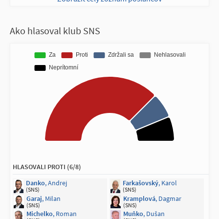
NEPRÍTOMNÍ NA HLASOVANÍ (1/11)
Ako hlasoval klub SNS
Majerský
, František
(KDH)
HLASOVALI PROTI (6/8)
Danko
, Andrej
Farkašovský
, Karol
(SNS)
(SNS)
Garaj
, Milan
Kramplová
, Dagmar
(SNS)
(SNS)
Michelko
, Roman
Muňko
, Dušan