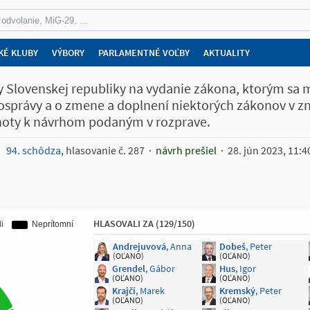
KÉ KLUBY
VÝBORY
PARLAMENTNÉ VOĽBY
AKTUALITY
 Slovenskej republiky na vydanie zákona, ktorým sa me
právy a o zmene a doplnení niektorých zákonov v znen
lehoty k návrhom podaným v rozprave.
94. schôdza
, hlasovanie č. 287
návrh prešiel
28. jún 2023, 11:4
HLASOVALI ZA (129/150)
Andrejuvová
, Anna
Dobeš
, Peter
(OĽANO)
(OĽANO)
Grendel
, Gábor
Hus
, Igor
(OĽANO)
(OĽANO)
Krajčí
, Marek
Kremský
, Peter
(OĽANO)
(OĽANO)