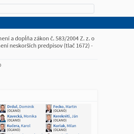
ní a dopĺňa zákon č. 583/2004 Z. z. o
í neskorších predpisov (tlač 1672) -
0
Drdul
, Dominik
Fecko
, Martin
(OĽANO)
(OĽANO)
Kavecká
, Monika
Kerekréti
, Ján
(OĽANO)
(OĽANO)
Kučera
, Karol
Kuriak
, Milan
(OĽANO)
(OĽANO)