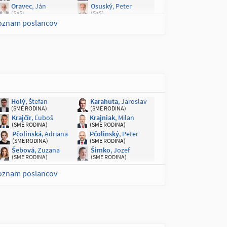
Tabák
, Romana
Tomáš
, Erik
Oravec
, Ján
Osuský
, Peter
(nezaradená)
(nezaradený)
(SaS)
(SaS)
Vorobelová
, Slavěna
Žiga
, Peter
zoznam poslancov
Zemanová
, Anna
(nezaradená)
(nezaradený)
(SaS)
Kočiš
, Eduard
Kotleba
, Marek
(nezaradený)
(nezaradený)
Medvecký
, Andrej
Mizík
, Stanislav
(nezaradený)
(nezaradený)
Holý
, Štefan
Karahuta
, Jaroslav
(SME RODINA)
(SME RODINA)
Sulanová
,
Urban
, Miroslav
Magdaléna
(nezaradený)
Krajčír
, Ľuboš
Krajniak
, Milan
(nezaradená)
(SME RODINA)
(SME RODINA)
Pčolinská
, Adriana
Pčolinský
, Peter
(SME RODINA)
(SME RODINA)
Šebová
, Zuzana
Šimko
, Jozef
(SME RODINA)
(SME RODINA)
zoznam poslancov
Antal
, Marek
Čepček
, Martin
(SaS)
(nezaradený)
Taraba
, Tomáš
(nezaradený)