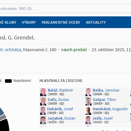
KÉ KLUBY
VÝBORY
PARLAMENTNÉ VOĽBY
AKTUALITY
l. G. Grendel.
0. schôdza
, hlasovanie č. 180
návrh prešiel
23. október 2025, 11
HLASOVALI ZA (102/150)
Baláž
, Vladimír
Baška
, Jaroslav
(SMER - SD)
(SMER - SD)
Galis
, Dušan
Gašpar
, Tibor
(SMER - SD)
(SMER - SD)
Habánik
, Jozef
Hambálek
, Augustín
(SMER - SD)
(SMER - SD)
Jarjabek
, Dušan
Ježík
, Jozef
(SMER - SD)
(SMER - SD)
Karas
, Daniel
Kéry
, Marián