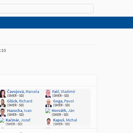
:10
Čavojová
, Marcela
Faič
, Vladimír
(SMER - SD)
(SMER - SD)
Glück
, Richard
Goga
, Pavol
(SMER - SD)
(SMER - SD)
Hazucha
, Ivan
Horváth
, Ján
(SMER - SD)
(SMER - SD)
Kačmár
, Jozef
Kapuš
, Michal
(SMER - SD)
(SMER - SD)
Kubánek
, Stanislav
Kvorka
, Ján