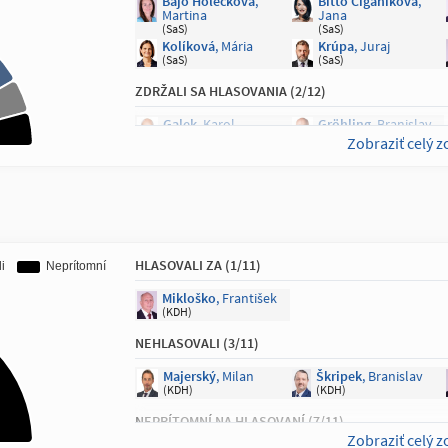
Bajo Holečková
,
Bittó Cigániková
,
Martina
Jana
(SaS)
(SaS)
Kolíková
, Mária
Krúpa
, Juraj
(SaS)
(SaS)
ZDRŽALI SA HLASOVANIA (2/12)
Galek
, Karol
Gröhling
, Branislav
(SaS)
(SaS)
Zobraziť celý 
NEHLASOVALI (1/12)
Ledecký
, Vladimír
(SaS)
NEPRÍTOMNÍ NA HLASOVANÍ (1/12)
HLASOVALI ZA (1/11)
Marcinková
,
Vladimíra
Mikloško
, František
(SaS)
(KDH)
NEHLASOVALI (3/11)
Majerský
, Milan
Škripek
, Branislav
(KDH)
(KDH)
NEPRÍTOMNÍ NA HLASOVANÍ (7/11)
Zobraziť celý 