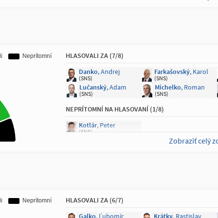
Čaučík
, Marián
Hajko
, Jozef
(KDH)
(KDH)
Majerský
, František
Stachura
, Peter
(KDH)
(KDH)
HLASOVALI ZA (7/8)
Danko
, Andrej
Farkašovský
, Karol
(SNS)
(SNS)
Lučanský
, Adam
Michelko
, Roman
(SNS)
(SNS)
NEPRÍTOMNÍ NA HLASOVANÍ (1/8)
Kotlár
, Peter
(SNS)
Zobraziť celý 
HLASOVALI ZA (6/7)
Galko
, Ľubomír
Krátky
, Rastislav