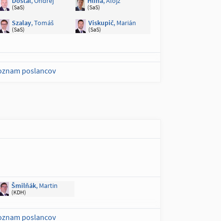
Dostál
, Ondrej
Hlina
, Alojz
(SaS)
(SaS)
Szalay
, Tomáš
Viskupič
, Marián
(SaS)
(SaS)
zoznam poslancov
Šmilňák
, Martin
(KDH)
zoznam poslancov