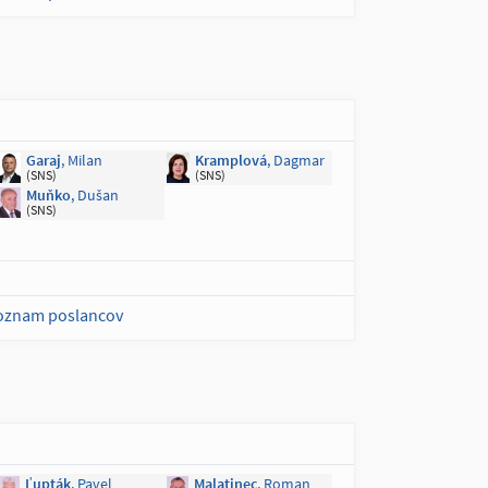
Horecký
, Ján
Janckulík
, Igor
(KDH)
(KDH)
Turčanová
, Andrea
(KDH)
Garaj
, Milan
Kramplová
, Dagmar
(SNS)
(SNS)
Muňko
, Dušan
(SNS)
zoznam poslancov
Ľupták
, Pavel
Malatinec
, Roman