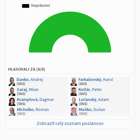
HLASOVALI ZA (8/8)
Danko
, Andrej
Farkašovský
, Karol
(SNS)
(SNS)
Garaj
, Milan
Kotlár
, Peter
(SNS)
(SNS)
Kramplová
, Dagmar
Lučanský
, Adam
(SNS)
(SNS)
Michelko
, Roman
Muňko
, Dušan
(SNS)
(SNS)
Zobraziť celý zoznam poslancov