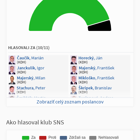
HLASOVALI ZA (10/11)
Čaučík
, Marián
Horecký
, Ján
(KDH)
(KDH)
Janckulík
, Igor
Majerský
, František
(KDH)
(KDH)
Majerský
, Milan
Mikloško
, František
(KDH)
(KDH)
Stachura
, Peter
Škripek
, Branislav
(KDH)
(KDH)
Šmilňák
, Martin
Turčanová
, Andrea
Zobraziť celý zoznam poslancov
(KDH)
(KDH)
NEPRÍTOMNÍ NA HLASOVANÍ (1/11)
Ako hlasoval klub SNS
Hajko
, Jozef
(KDH)