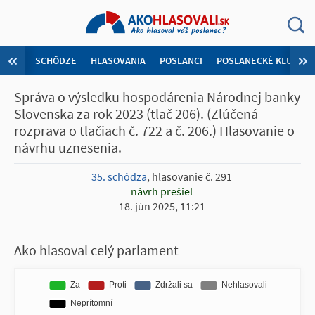
SCHÔDZE
HLASOVANIA
POSLANCI
POSLANECKÉ KLUBY
Správa o výsledku hospodárenia Národnej banky
Slovenska za rok 2023 (tlač 206). (Zlúčená
rozprava o tlačiach č. 722 a č. 206.) Hlasovanie o
návrhu uznesenia.
35. schôdza
, hlasovanie č. 291
návrh prešiel
18. jún 2025, 11:21
Ako hlasoval celý parlament