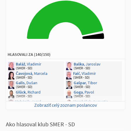
HLASOVALI ZA (140/150)
Baláž
, Vladimír
Baška
, Jaroslav
(SMER - SD)
(SMER - SD)
Čavojová
, Marcela
Faič
, Vladimír
(SMER - SD)
(SMER - SD)
Galis
, Dušan
Gašpar
, Tibor
(SMER - SD)
(SMER - SD)
Glück
, Richard
Goga
, Pavol
(SMER - SD)
(SMER - SD)
Habánik
, Jozef
Hambálek
, Augustín
Zobraziť celý zoznam poslancov
(SMER - SD)
(SMER - SD)
Hazucha
, Ivan
Horváth
, Ján
(SMER - SD)
(SMER - SD)
Jarjabek
, Dušan
Ježík
, Jozef
Ako hlasoval klub SMER - SD
(SMER - SD)
(SMER - SD)
Kapuš
, Michal
Karas
, Daniel