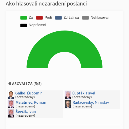
Ako hlasovali nezaradení poslanci
HLASOVALI ZA (5/5)
Galko
, Ľubomír
Ľupták
, Pavel
(nezaradený)
(nezaradený)
Malatinec
, Roman
Radačovský
, Miroslav
(nezaradený)
(nezaradený)
Ševčík
, Ivan
(nezaradený)