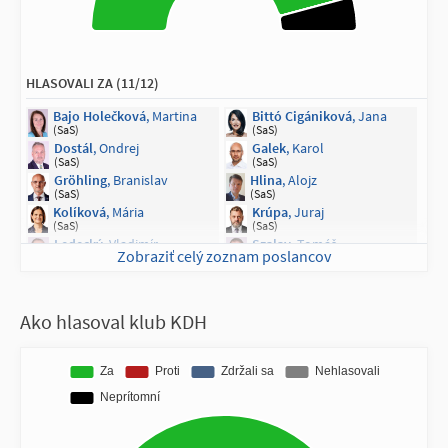
(HLAS - SD)
(HLAS - SD)
Matovič
, Igor
Vašečka
, Richard
(SLOVENSKO)
(SLOVENSKO)
Marcinková
, Vladimíra
Hajko
, Jozef
(SaS)
(KDH)
HLASOVALI ZA (11/12)
Bajo Holečková
, Martina
Bittó Cigániková
, Jana
(SaS)
(SaS)
Dostál
, Ondrej
Galek
, Karol
(SaS)
(SaS)
Gröhling
, Branislav
Hlina
, Alojz
(SaS)
(SaS)
Kolíková
, Mária
Krúpa
, Juraj
(SaS)
(SaS)
Ledecký
, Vladimír
Szalay
, Tomáš
Zobraziť celý zoznam poslancov
(SaS)
(SaS)
Viskupič
, Marián
(SaS)
Ako hlasoval klub KDH
NEPRÍTOMNÍ NA HLASOVANÍ (1/12)
Marcinková
, Vladimíra
(SaS)