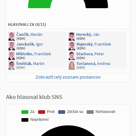
HLASOVALI ZA (8/11)
Čaučík
, Marián
Horecký
, Ján
(KDH)
(KDH)
Janckulík
, Igor
Majerský
, František
(KDH)
(KDH)
Mikloško
, František
Stachura
, Peter
(KDH)
(KDH)
Šmilňák
, Martin
Turčanová
, Andrea
(KDH)
(KDH)
Zobraziť celý zoznam poslancov
NEPRÍTOMNÍ NA HLASOVANÍ (3/11)
Hajko
, Jozef
Majerský
, Milan
(KDH)
(KDH)
Ako hlasoval klub SNS
Škripek
, Branislav
(KDH)