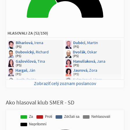
HLASOVALI ZA (52/150)
Bihariová
, Irena
Dubéci
, Martin
(PS)
(PS)
Dubovický
, Richard
Dvořák
, Oskar
(PS)
(PS)
Gažovičová
, Tina
Hanuliaková
, Jana
(PS)
(PS)
Hargaš
, Ján
Jaurová
, Zora
(PS)
(PS)
Jurík
, Beáta
Kalmárová
, Viera
Zobraziť celý zoznam poslancov
(PS)
(PS)
Kišš
, Štefan
Kleinert
, Dana
(PS)
(PS)
Lackovič
, Marek
Luščíková
, Darina
Ako hlasoval klub SMER - SD
(PS)
(PS)
Mesterová
, Zuzana
Nash
, Natália
(PS)
(PS)
Petrík
, Simona
Sabo
, Michal
(PS)
(PS)
Spišiak
, Jaroslav
Stohlová
, Tamara
(PS)
(PS)