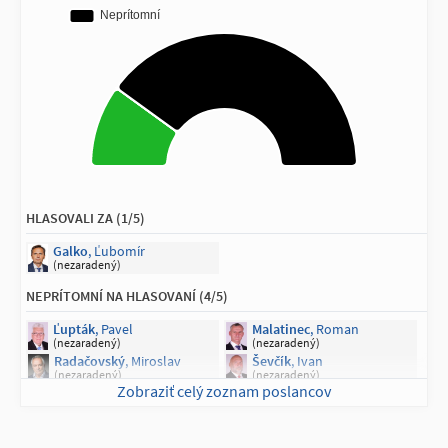
HLASOVALI ZA (1/5)
Galko
, Ľubomír
(nezaradený)
NEPRÍTOMNÍ NA HLASOVANÍ (4/5)
Ľupták
, Pavel
Malatinec
, Roman
(nezaradený)
(nezaradený)
Radačovský
, Miroslav
Ševčík
, Ivan
(nezaradený)
(nezaradený)
Zobraziť celý zoznam poslancov