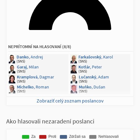
NEPRÍTOMNÍ NA HLASOVANÍ (8/8)
Danko
, Andrej
Farkašovský
, Karol
(SNS)
(SNS)
Garaj
, Milan
Kotlár
, Peter
(SNS)
(SNS)
Kramplová
, Dagmar
Lučanský
, Adam
(SNS)
(SNS)
Michelko
, Roman
Muňko
, Dušan
(SNS)
(SNS)
Zobraziť celý zoznam poslancov
Ako hlasovali nezaradení poslanci