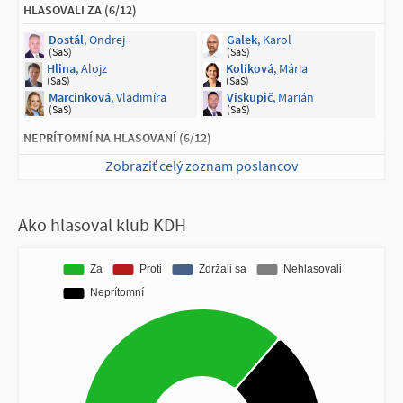
HLASOVALI ZA (6/12)
Dostál
, Ondrej
Galek
, Karol
(SaS)
(SaS)
Hlina
, Alojz
Kolíková
, Mária
(SaS)
(SaS)
Marcinková
, Vladimíra
Viskupič
, Marián
(SaS)
(SaS)
NEPRÍTOMNÍ NA HLASOVANÍ (6/12)
Zobraziť celý zoznam poslancov
Bajo Holečková
, Martina
Bittó Cigániková
, Jana
(SaS)
(SaS)
Gröhling
, Branislav
Krúpa
, Juraj
(SaS)
(SaS)
Ako hlasoval klub KDH
Ledecký
, Vladimír
Szalay
, Tomáš
(SaS)
(SaS)